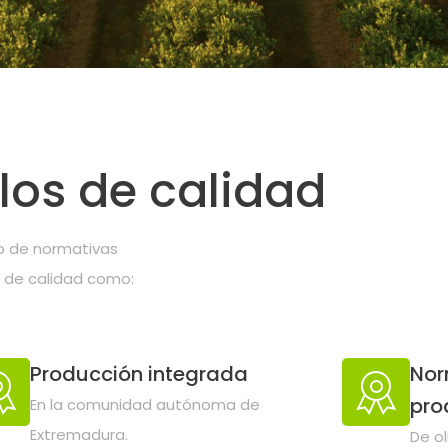
ricultura
llos de calidad
e
to de normativas
s de calidad como:
al con más de 30 años
l objetivo de formar a
Producción integrada
Nor
eo de la localidad.
pro
En la comunidad autónoma de
Extremadura.
De ol