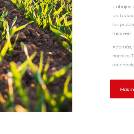
trabajos d
de todas í
las proble
mueven.
Además, s
nuestro Te
reconocido
Más i