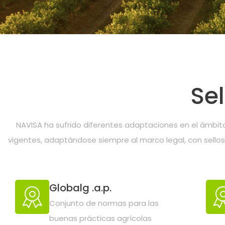
La nueva ag
Se
Villanovens
NAVISA ha sufrido diferentes adaptaciones en el ámbi
vigentes, adaptándose siempre al marco legal, con sello
Es una empresa con capital 100% municip
de andadura en el ámbito agrícola y con e
Globalg .a.p.
trabajadores para obtener el máximo empl
Conjunto de normas para las
buenas prácticas agrícolas