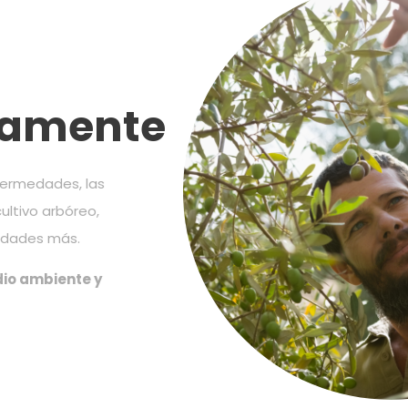
uamente
nfermedades, las
cultivo arbóreo,
lidades más.
dio ambiente y