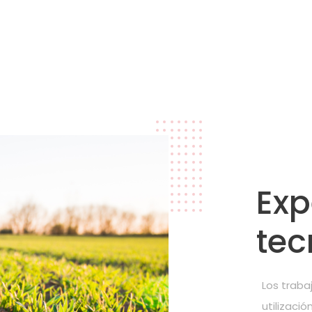
Exp
tec
Los trabaj
utilizació