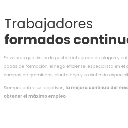
Trabajadores
formados contin
En valores que distan la gestión integrada de plagas y e
podas de formación, el riego eficiente, especialista en el 
campos de gramíneas, planta baja y un sinfín de especia
Siempre entre sus objetivos,
la mejora continua del me
obtener el máximo empleo
.