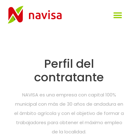
Visión de la empresa
Perfil del Cont
Administración elect
Comunicación y tra
Perfil del
contratante
NAVISA es una empresa con capital 100%
municipal con más de 30 años de andadura en
el ámbito agrícola y con el objetivo de formar a
trabajadores para obtener el máximo empleo
de la localidad.