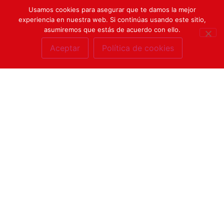
Usamos cookies para asegurar que te damos la mejor
experiencia en nuestra web. Si continúas usando este sitio,
asumiremos que estás de acuerdo con ello.
Aceptar
Política de cookies
Económica
Información sobre actos de gestión administrativa, con
repercusión económica o presupuestaria, así como
información estadística.
Bienes e Inmuebles
Bienes inmuebles de los que es titular NAVISA