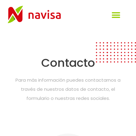
Visión de la empresa
Perfil del Cont
Administración elect
Comunicación y tra
Contacto
Para más información puedes contactarnos a
través de nuestros datos de contacto, el
formulario o nuestras redes sociales.