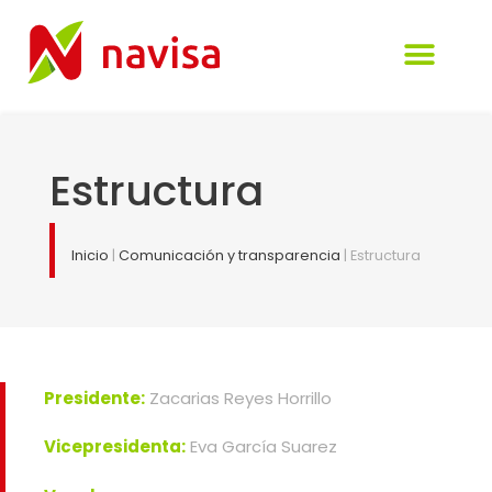
Visión de la empresa
Perfil del Cont
Administración elect
Comunicación y tra
Estructura
Inicio
|
Comunicación y transparencia
|
Estructura
Presidente:
Zacarias Reyes Horrillo
Vicepresidenta:
Eva García Suarez