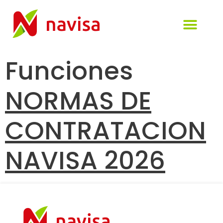
Visión de la empresa
Perfil del Cont
Administración elect
Comunicación y tra
Funciones
NORMAS DE
CONTRATACION
NAVISA 2026