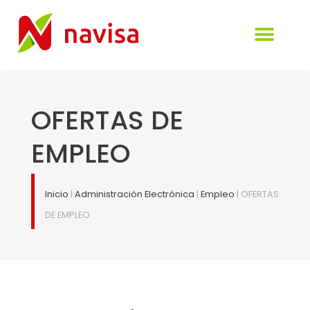
Visión de la empresa
Perfil del Cont
Administración elect
Comunicación y tra
OFERTAS DE
EMPLEO
Inicio
|
Administración Electrónica
|
Empleo
|
OFERTAS
DE EMPLEO